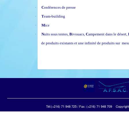
·
C
onférences de presse
·
T
eam-building
·
M
ice
·
N
uits sous tentes,
B
ivouacs,
C
ampement dans le désert,
de produits existants et une infinité de produits sur mesu
Tél:(+216) 71 948 725 / Fax: (+216) 71 948 709
Copyright